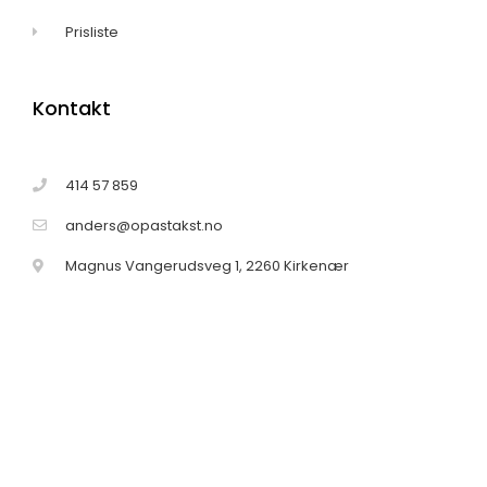
Prisliste
Kontakt
414 57 859
anders@opastakst.no
Magnus Vangerudsveg 1, 2260 Kirkenær