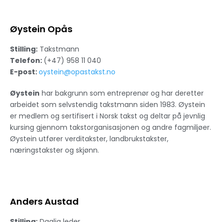
Øystein Opås
Stilling:
Takstmann
Telefon:
(+47) 958 11 040
E-post:
oystein@opastakst.no
Øystein
har bakgrunn som entreprenør og har deretter
arbeidet som selvstendig takstmann siden 1983. Øystein
er medlem og sertifisert i Norsk takst og deltar på jevnlig
kursing gjennom takstorganisasjonen og andre fagmiljøer.
Øystein utfører verditakster, landbrukstakster,
næringstakster og skjønn.
Anders Austad
Stilling:
Daglig leder