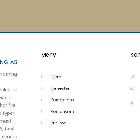
Meny
Kon
rretning
Hjem
Tjenester
lder til
ystein
Kontakt oss
har fire
Personvern
e typer
irmaet
Prisliste
3, først
, senere