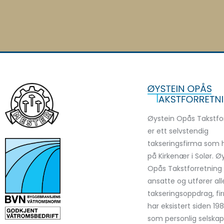
Øystein Opås Takstfo
er ett selvstendig
takseringsfirma som ho
på Kirkenær i Solør. Ø
Opås Takstforretning 
ansatte og utfører all
takseringsoppdrag, f
har eksistert siden 198
som personlig selskap