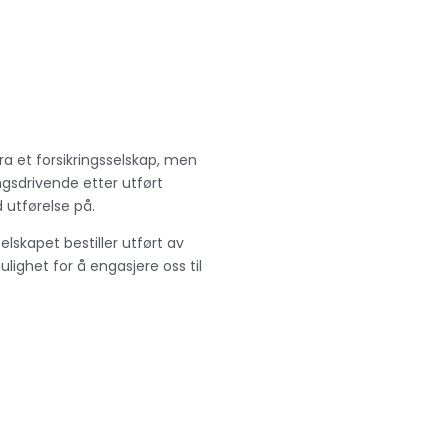
ra et forsikringsselskap, men
ngsdrivende etter utført
utførelse på.
lskapet bestiller utført av
ighet for å engasjere oss til