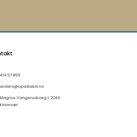
takt
414 57 859
anders@opastakst.no
Magnus Vangerudsveg 1, 2260
Kirkenær