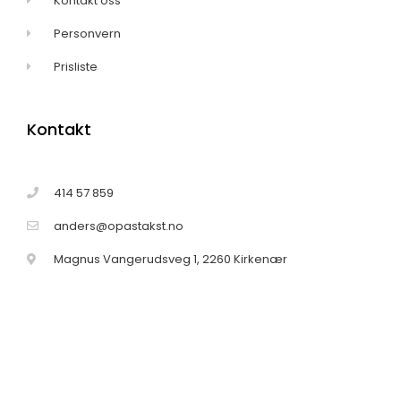
Kontakt oss
Personvern
Prisliste
Kontakt
414 57 859
anders@opastakst.no
Magnus Vangerudsveg 1, 2260 Kirkenær