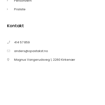
Personvern
Prisliste
Kontakt
414 57 859
anders@opastakst.no
Magnus Vangerudsveg 1, 2260 Kirkenær