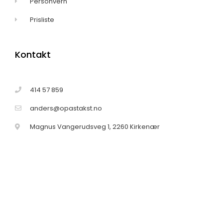
Personvern
Prisliste
Kontakt
414 57 859
anders@opastakst.no
Magnus Vangerudsveg 1, 2260 Kirkenær